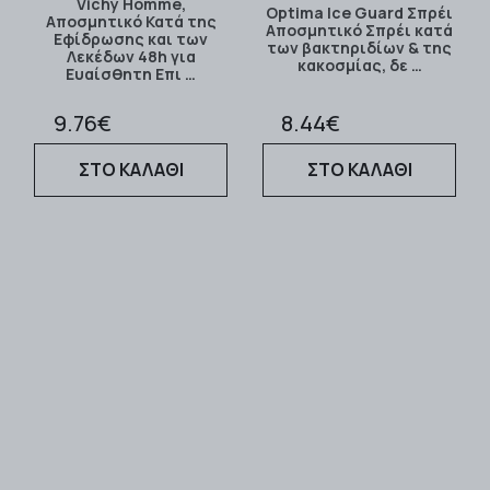
Vichy Homme,
Optima Ice Guard Σπρέι
Αποσμητικό Κατά της
Αποσμητικό Σπρέι κατά
Εφίδρωσης και των
των βακτηριδίων & της
Λεκέδων 48h για
κακοσμίας, δε …
Ευαίσθητη Επι …
9.76€
8.44€
ΣΤΟ ΚΑΛΑΘΙ
ΣΤΟ ΚΑΛΑΘΙ