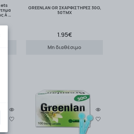
cets
GREENLAN GR ΣΚΑΡΦΙΣΤΗΡΕΣ 30G,
στημα
50TMX
ς Α …
1.95€
×
Μη διαθέσιμο