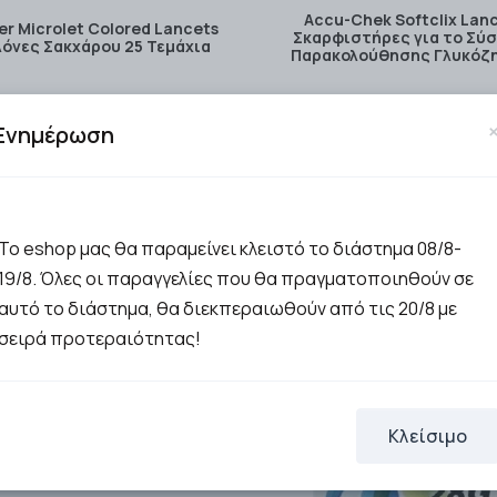
Accu-Chek Softclix Lan
er Microlet Colored Lancets
Σκαρφιστήρες για το Σύ
λόνες Σακχάρου 25 Τεμάχια
Παρακολούθησης Γλυκόζη
1.21€
1.14€
Ενημέρωση
ΣΤΟ ΚΑΛΑΘΙ
Μη διαθέσιμο
Το eshop μας θα παραμείνει κλειστό το διάστημα 08/8-
19/8. Όλες οι παραγγελίες που θα πραγματοποιηθούν σε
αυτό το διάστημα, θα διεκπεραιωθούν από τις 20/8 με
σειρά προτεραιότητας!
Κλείσιμο