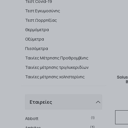
Τεστ Covid-19
Τεστ Εγκυμοσύνης
Τεστ Ωορρηξίας
Θερμόμετρα
Οξύμετρα
Πιεσόμετρα
Ταινίες Μέτρησης Προθρομβίνης
Ταινίες μέτρησης τριγλυκεριδίων
Ταινίες μέτρησης χοληστερίνης
Solu
Β
Εταιρείες
(1)
Abbott
(3)
Ambitas