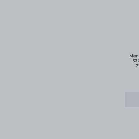
Mena
33
Σ