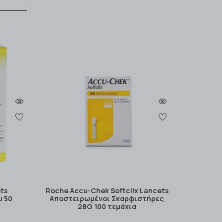
ets
Roche Accu-Chek Softclix Lancets
υ 50
Αποστειρωμένοι Σκαρφιστήρες
28G 100 τεμάχια