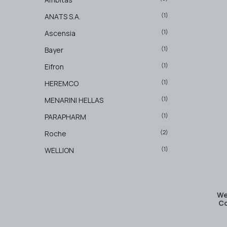
(1)
ANATS S.A.
(1)
Ascensia
(1)
Bayer
(1)
Eifron
(1)
HEREMCO
(1)
MENARINI HELLAS
(1)
PARAPHARM
(2)
Roche
(1)
WELLION
We
Co