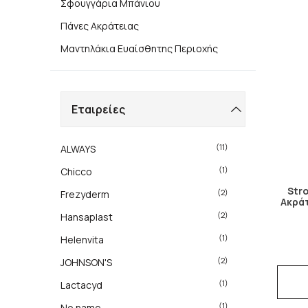
Σφουγγάρια Μπάνιου
Πάνες Ακράτειας
Μαντηλάκια Ευαίσθητης Περιοχής
Εταιρείες
(11)
ALWAYS
(1)
Chicco
Str
(2)
Frezyderm
Ακράτ
(2)
Hansaplast
(1)
Helenvita
(2)
JOHNSON'S
(1)
Lactacyd
(1)
No name