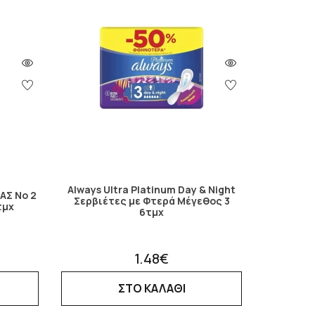
Always Ultra Platinum Day & Night
ΑΣ Νο 2
Σερβιέτες με Φτερά Μέγεθος 3
τμχ
6τμχ
1.48€
ΣΤΟ ΚΑΛΑΘΙ