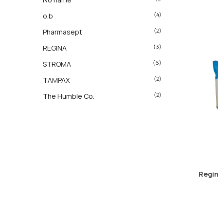
(4)
o.b
(2)
Pharmasept
(3)
REGINA
(6)
STROMA
(2)
TAMPAX
(2)
The Humble Co.
Regi