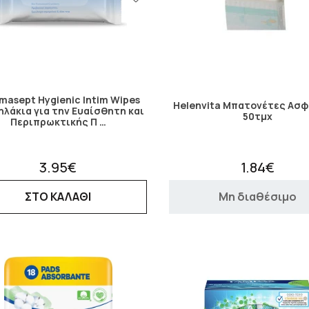
masept Hygienic Intim Wipes
Helenvita Μπατονέτες Ασφ
λάκια για την Ευαίσθητη και
50τμχ
Περιπρωκτικής Π …
3.95€
1.84€
ΣΤΟ ΚΑΛΑΘΙ
Μη διαθέσιμο