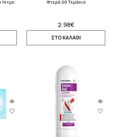
e 14τμχ
Φτερά 20 Τεμάχια
2.98€
ΣΤΟ ΚΑΛΑΘΙ