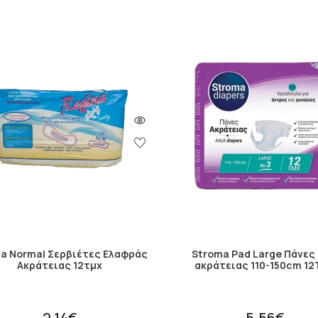
na Normal Σερβιέτες Ελαφράς
Stroma Pad Large Πάνες 
Ακράτειας 12τμχ
ακράτειας 110-150cm 1
2.14€
5.56€