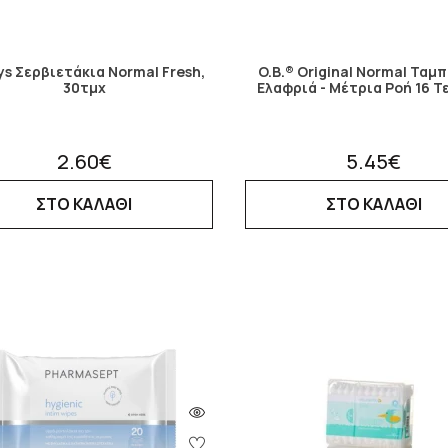
ys Σερβιετάκια Normal Fresh,
O.B.® Original Normal Ταμπ
30τμχ
Ελαφριά - Μέτρια Ροή 16 Τ
2.60€
5.45€
ΣΤΟ ΚΑΛΑΘΙ
ΣΤΟ ΚΑΛΑΘΙ