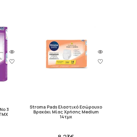
Stroma Pads Ελαστικό Εσώρουχο
Νο 3
Βρακάκι Μίας Χρήσης Medium
2TMX
14τμχ
8.23€