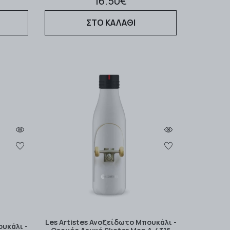
16.50€
ΣΤΟ ΚΑΛΑΘΙ
Les Artistes Ανοξείδωτο Μπουκάλι -
ουκάλι -