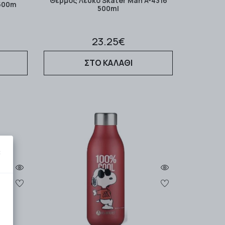
Θερμός Λευκό Skater Man A-4316
 500m
500ml
23.25€
ΣΤΟ ΚΑΛΑΘΙ
×