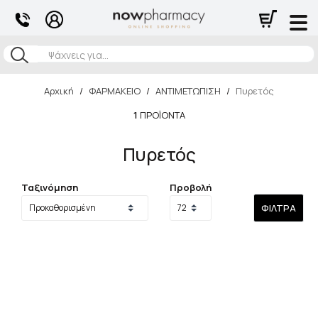
Αναζήτηση
Αρχική
/
ΦΑΡΜΑΚΕΙΟ
/
ΑΝΤΙΜΕΤΩΠΙΣΗ
/
Πυρετός
1
ΠΡΟΪΌΝΤΑ
Πυρετός
Ταξινόμηση
Προβολή
ΦΊΛΤΡΑ