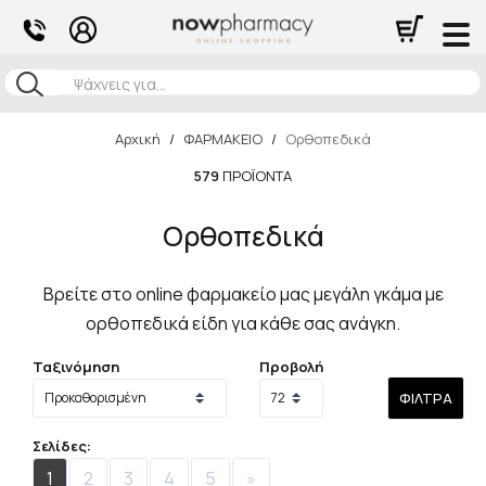
Αναζήτηση
Αρχική
/
ΦΑΡΜΑΚΕΙΟ
/
Ορθοπεδικά
579
ΠΡΟΪΌΝΤΑ
Ορθοπεδικά
Βρείτε στο online φαρμακείο μας μεγάλη γκάμα με
ορθοπεδικά είδη για κάθε σας ανάγκη.
Ταξινόμηση
Προβολή
ΦΊΛΤΡΑ
Σελίδες:
1
2
3
4
5
»