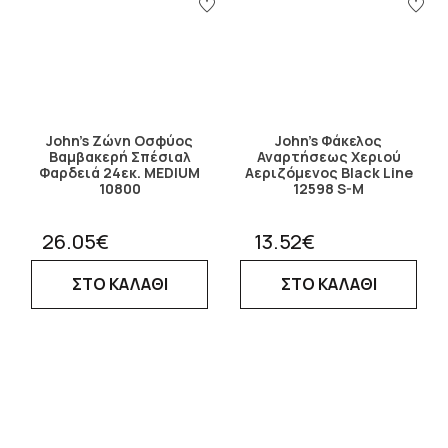
John's Ζώνη Οσφύος
John's Φάκελος
Βαμβακερή Σπέσιαλ
Αναρτήσεως Χεριού
Φαρδειά 24εκ. MEDIUM
Αεριζόμενος Black Line
10800
12598 S-M
26.05€
13.52€
ΣΤΟ ΚΑΛΑΘΙ
ΣΤΟ ΚΑΛΑΘΙ