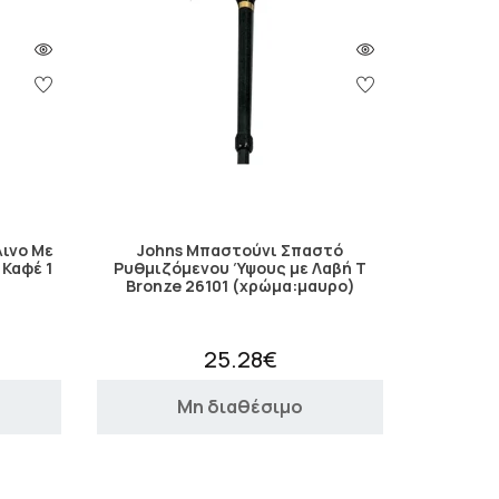
λινο Με
Johns Μπαστούνι Σπαστό
 Καφέ 1
Ρυθμιζόμενου Ύψους με Λαβή Τ
Bronze 26101 (χρώμα:μαυρο)
25.28€
Μη διαθέσιμο