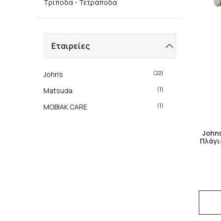
Τρίποδα - Τετράποδα
Εταιρείες
(22)
John's
(1)
Matsuda
(1)
MOBIAK CARE
John
Πλάγι