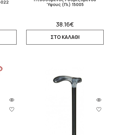
5022
Ύψους (Πι) 15005
38.16€
ΣΤΟ ΚΑΛΑΘΙ