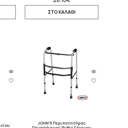
ΣΤΟ ΚΑΛΑΘΙ
JOHN'S Περιπατητήρας
ινίου
Πτυσσόμενος Ρυθμιζόμενου