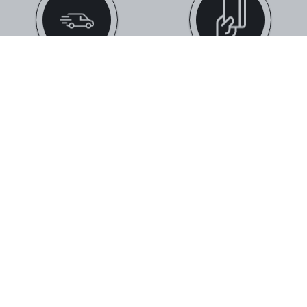
ΔΩΡΕΑΝ ΜΕΤΑΦΟΡΙΚΑ
ΕΥΚΟΛΕΣ ΑΓΟΡΕΣ
ΜΕ ΠΑΡΑΓΓΕΛΊΕΣ ΆΝΩ ΤΩΝ 59€
ΜΕ 5 ΤΡΌΠΟΥΣ ΠΛΗΡΩΜΉΣ
ΤΗΛΕΦΩΝΙΚΕΣ ΠΑΡΑΓΓΕΛΙΕΣ
ΠΑΡΑΚΟΛΟΎΘΗΣΗ ΠΑΡΑΓΓΕΛΊΑΣ
210 574 0150
ΔΕΣ ΤΗΝ ΠΟΡΕΊΑ ΤΗΣ ΠΑΡΑΓΓΕΛΊΑΣ
ΣΟΥ