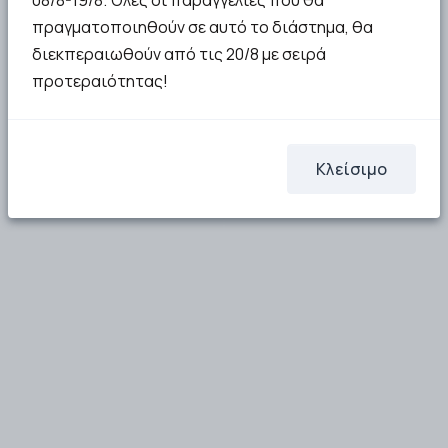
08/8-19/8. Όλες οι παραγγελίες που θα
6.86€
7.74€
πραγματοποιηθούν σε αυτό το διάστημα, θα
διεκπεραιωθούν από τις 20/8 με σειρά
ΣΤΟ ΚΑΛΑΘΙ
Μη διαθέσιμο
προτεραιότητας!
Κλείσιμο