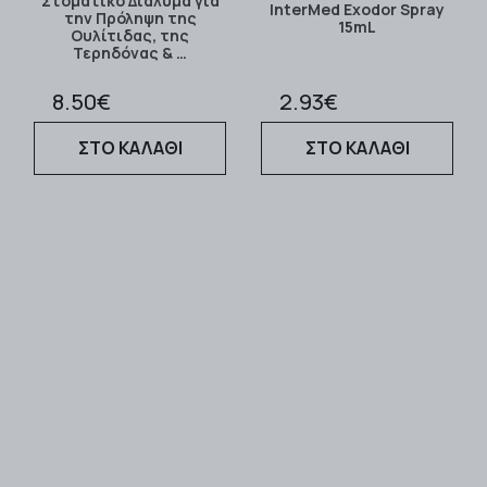
Στοματικό Διάλυμα για
InterMed Exodor Spray
την Πρόληψη της
15mL
Ουλίτιδας, της
Τερηδόνας & …
8.50€
2.93€
ΣΤΟ ΚΑΛΑΘΙ
ΣΤΟ ΚΑΛΑΘΙ