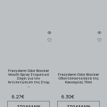
Frezyderm Odor Blocker
Mouth Spray Στοματικό
Frezyderm Odor Blocker
Σπρέι για την
Οδοντόπαστα Κατά της
Αντιπετώπιση της Στομ
Κακοσμίας 75ml
…
6.27€
6.30€
ΣΤΟ ΚΑΛΑΘΙ
ΣΤΟ ΚΑΛΑΘΙ