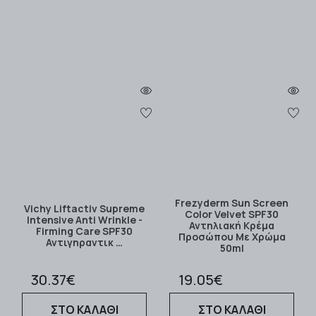
Frezyderm Sun Screen
Vichy Liftactiv Supreme
Color Velvet SPF30
Intensive Anti Wrinkle -
Αντηλιακή Κρέμα
Firming Care SPF30
Προσώπου Με Χρώμα
Αντιγηραντικ …
50ml
30.37€
19.05€
ΣΤΟ ΚΑΛΑΘΙ
ΣΤΟ ΚΑΛΑΘΙ