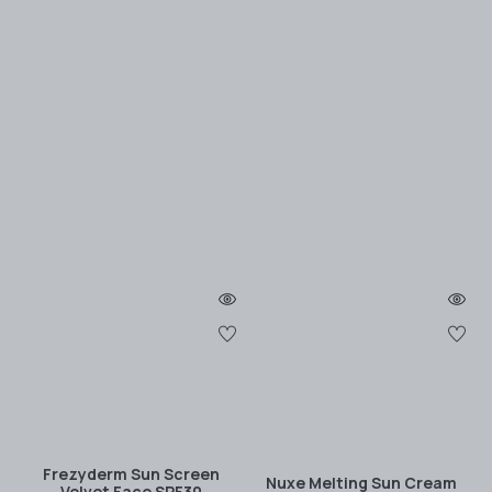
Frezyderm Sun Screen
Nuxe Melting Sun Cream
Velvet Face SPF30