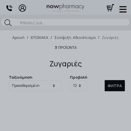
Αναζήτηση
Αρχική
/
ΕΠΟΧΙΑΚΑ
/
Σύσφιξη, Αδυνάτισμα
/
Ζυγαριές
3
ΠΡΟΪΌΝΤΑ
Ζυγαριές
Ταξινόμηση
Προβολή
ΦΊΛΤΡΑ