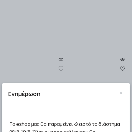
×
Ενημέρωση
Medel Diagnostic XXL
Ζυγός Δαπέδου
95134 Ζυγαριά Ψηφιακή
Ψηφιακός Γυάλινος
200kg, Υπολογίζει:
Safety
Βάρος, BMI, Λίπος, …
Το eshop μας θα παραμείνει κλειστό το διάστημα