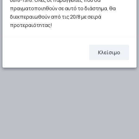
08/8-19/8. Όλες οι παραγγελίες που θα
19.05€
49.42€
πραγματοποιηθούν σε αυτό το διάστημα, θα
διεκπεραιωθούν από τις 20/8 με σειρά
Μη διαθέσιμο
Μη διαθέσιμο
προτεραιότητας!
Κλείσιμο