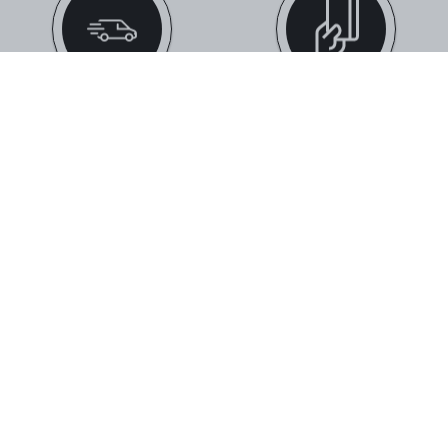
ΔΩΡΕΑΝ ΜΕΤΑΦΟΡΙΚΑ
ΕΥΚΟΛΕΣ ΑΓΟΡΕΣ
ΜΕ ΠΑΡΑΓΓΕΛΊΕΣ ΆΝΩ ΤΩΝ 59€
ΜΕ 5 ΤΡΌΠΟΥΣ ΠΛΗΡΩΜΉΣ
ΤΗΛΕΦΩΝΙΚΕΣ ΠΑΡΑΓΓΕΛΙΕΣ
ΠΑΡΑΚΟΛΟΎΘΗΣΗ ΠΑΡΑΓΓΕΛΊΑΣ
210 574 0150
ΔΕΣ ΤΗΝ ΠΟΡΕΊΑ ΤΗΣ ΠΑΡΑΓΓΕΛΊΑΣ
ΣΟΥ