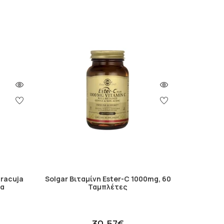
aracuja
Solgar Bιταμίνη Ester-C 1000mg, 60
ία
Ταμπλέτες
30.57€