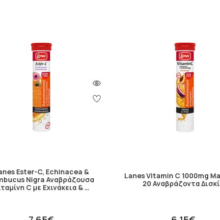
anes Ester-C, Echinacea &
Lanes Vitamin C 1000mg M
mbucus Nigra Αναβράζουσα
20 Αναβράζοντα Δισκ
ιταμίνη C με Εχινάκεια & …
7.65€
6.15€