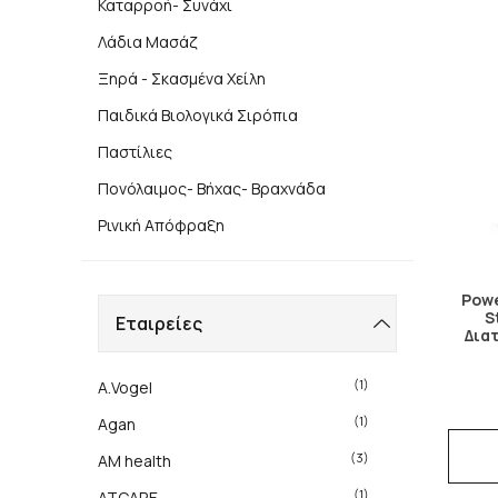
Καταρροή- Συνάχι
Λάδια Μασάζ
Ξηρά - Σκασμένα Χείλη
Παιδικά Βιολογικά Σιρόπια
Παστίλιες
Πονόλαιμος- Βήχας- Βραχνάδα
Ρινική Απόφραξη
Pow
S
Εταιρείες
Δια
(1)
A.Vogel
(1)
Agan
(3)
AM health
(1)
ATCARE