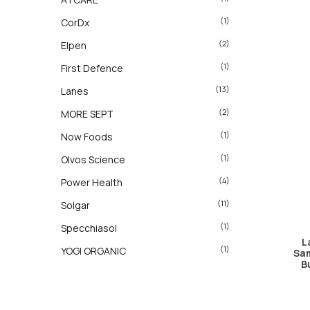
(1)
CorDx
(2)
Elpen
(1)
First Defence
(13)
Lanes
(2)
MORE SEPT
(1)
Now Foods
(1)
Olvos Science
(4)
Power Health
(11)
Solgar
(1)
Specchiasol
L
(1)
YOGI ORGANIC
Sa
Β