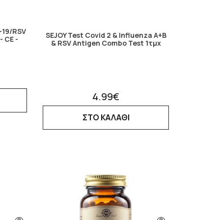
d-19/RSV
SEJOY Test Covid 2 & Influenza A+B
- CE -
& RSV Antigen Combo Test 1τμχ
4.99€
ΣΤΟ ΚΑΛΑΘΙ