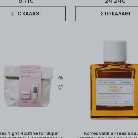
6.71€
24.24€
ΣΤΟ ΚΑΛΑΘΙ
ΣΤΟ ΚΑΛΑΘΙ
res Night Routine for Super
Korres Vanilla Freesia Ea