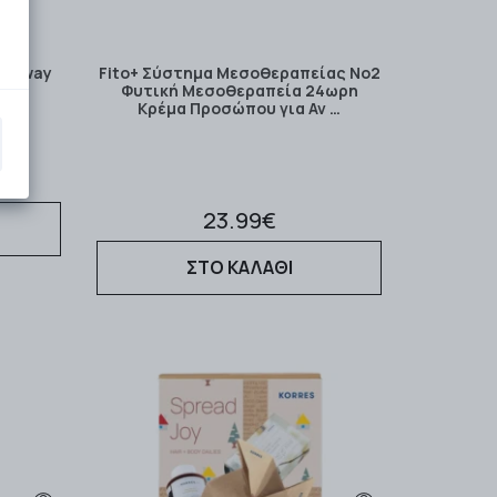
ft Away
Fito+ Σύστημα Μεσοθεραπείας Νο2
ωμα
Φυτική Μεσοθεραπεία 24ωρη
to …
Κρέμα Προσώπου για Αν …
23.99€
ΣΤΟ ΚΑΛΑΘΙ