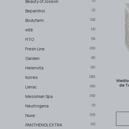
(1)
Beauty of Joseon
(1)
Bepanthol
(12)
Bodyfarm
(3)
e68
(5)
FITO
(10)
Fresh Line
(8)
Garden
(6)
Helenvita
(20)
Korres
Medis
de T
(10)
Lierac
(10)
Messinian Spa
(1)
Neutrogena
(13)
Nuxe
(11)
PANTHENOL EXTRA