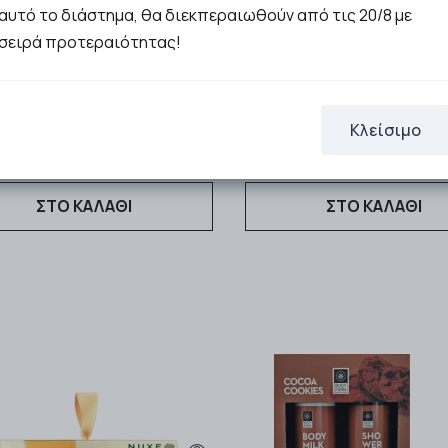
αυτό το διάστημα, θα διεκπεραιωθούν από τις 20/8 με
σειρά προτεραιότητας!
Medisei Panthenol Extra Gi
farm Mandarin-Basil Gift Set
Πακέτο Promo Γαλάκτ
Milk 250ml & Shower Gel 250ml
Καθαρισμού 250ml & De
Κλείσιμο
12.00€
20.48€
ΣΤΟ ΚΑΛΑΘΙ
ΣΤΟ ΚΑΛΑΘΙ