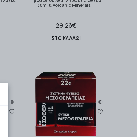
 Γλυκές
Προσώπου Αναπλήρωσης Όγκου
30ml & Volcanic Minerals …
29.26€
ΣΤΟ ΚΑΛΑΘΙ
×