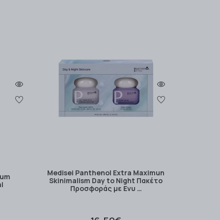
Medisei Panthenol Extra Maximun
fum
Skinimalism Day to Night Πακέτο
l
Προσφοράς με Ενυ …