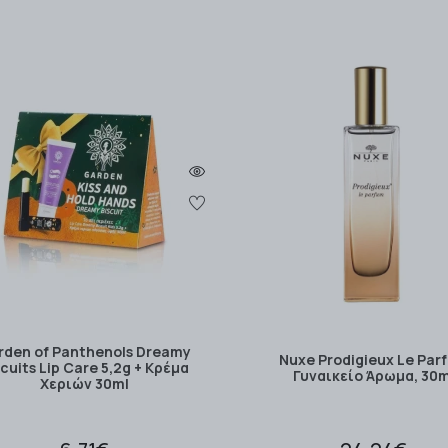
rden of Panthenols Dreamy
Nuxe Prodigieux Le Par
scuits Lip Care 5,2g + Κρέμα
Γυναικείο Άρωμα, 30m
Χεριών 30ml