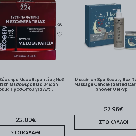
 Σύστημα Μεσοθεραπείας Νο3
Messinian Spa Beauty Box 
τική Μεσοθεραπεία 24ωρη
Massage Candle (Salted Car
ρέμα Προσώπου για Αντ …
Shower Gel-Sp …
27.96€
22.00€
ΣΤΟ ΚΑΛΑΘΙ
ΣΤΟ ΚΑΛΑΘΙ