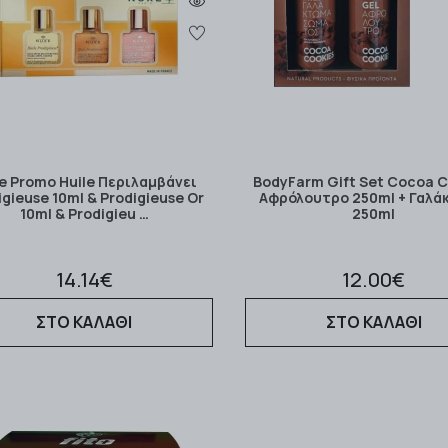
e Promo Huile Περιλαμβάνει
BodyFarm Gift Set Cocoa 
igieuse 10ml & Prodigieuse Or
Αφρόλουτρο 250ml + Γαλά
10ml & Prodigieu …
250ml
14.14€
12.00€
ΣΤΟ ΚΑΛΑΘΙ
ΣΤΟ ΚΑΛΑΘΙ