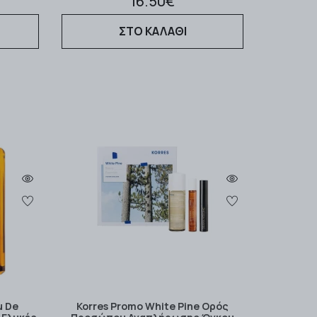
16.50€
ΣΤΟ ΚΑΛΑΘΙ
u De
Korres Promo White Pine Ορός