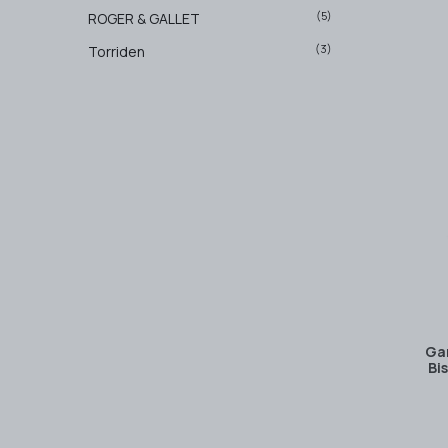
(5)
ROGER & GALLET
(3)
Torriden
Ga
Bi