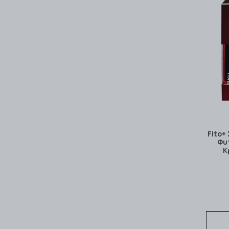
Fito+
Φυ
Κ