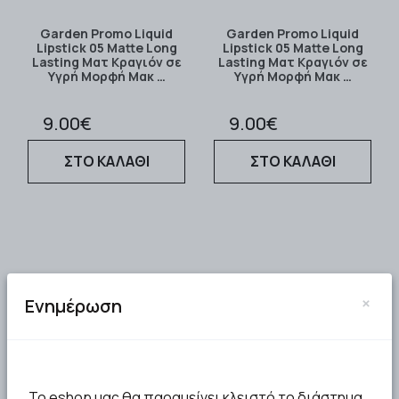
Garden Promo Liquid
Garden Promo Liquid
Lipstick 05 Matte Long
Lipstick 05 Matte Long
Lasting Ματ Κραγιόν σε
Lasting Ματ Κραγιόν σε
Υγρή Μορφή Μακ …
Υγρή Μορφή Μακ …
9.00€
9.00€
ΣΤΟ ΚΑΛΑΘΙ
ΣΤΟ ΚΑΛΑΘΙ
×
Ενημέρωση
Το eshop μας θα παραμείνει κλειστό το διάστημα