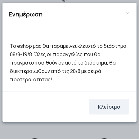
×
Ενημέρωση
Το eshop μας θα παραμείνει κλειστό το διάστημα
08/8-19/8. Όλες οι παραγγελίες που θα
Garden Contour Brush
Πινέλο για Bronzer No04,
πραγματοποιηθούν σε αυτό το διάστημα, θα
1τμχ
διεκπεραιωθούν από τις 20/8 με σειρά
προτεραιότητας!
10.70€
Μη διαθέσιμο
Κλείσιμο