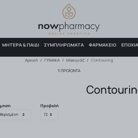
Αναζήτηση
ΜΗΤΕΡΑ & ΠΑΙΔΙ
ΣΥΜΠΛΗΡΩΜΑΤΑ
ΦΑΡΜΑΚΕΙΟ
ΕΠΟΧΙ
Αρχική
/
ΓΥΝΑΙΚΑ
/
Μακιγιάζ
/
Contouring
1
ΠΡΟΪΌΝΤΑ
Contouri
όμηση
Προβολή