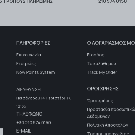
 5 ΤΡΌΠΟΥΣ ΠΛΗΡΩΜΉΣ
210 574 0150
ΠΛΗΡΟΦΟΡΙΕΣ
Ο ΛΟΓΑΡΙΑΣΜΟΣ ΜΟ
Επικοινωνία
Είσοδος
Εταιρείες
Το καλάθι μου
Now Points System
Track My Order
ΟΡΟΙ ΧΡΗΣΗΣ
ΔΙΕΥΘΥΝΣΗ
Πεισάνδρου 14 Περιστέρι ΤΚ
Όροι χρήσης
12135
Προστασία προσωπικώ
ΤΗΛΕΦΩΝΟ
Δεδομένων
+30 210 574 0150
Πολιτική Αποστολών
E-MAIL
Τρόποι παραγγελίας