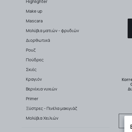
Highlighter
Make up
Mascara
Μολύβια ματιών - φρυδιών
Διορθωτικά
Ρουζ
Πούδρες
Σκιές
Κραγιόν
Korr
Δ
Βερνίκια νυχιών
Primer
Ξύστρες - Πινέλα μακιγιάζ
Μολύβια Χειλιών