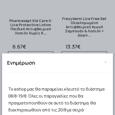
Frezyderm Lice Free Set
Pharmasept Kid Care X-
Ολοκληρωμένη
Lice Protective Lotion
Αντιφθειρική Αγωγή
Παιδική Αντιφθειρική
Σαμπουάν & Λοσιόν +
Λοσιόν Χωρίς Ά …
Δώρο …
6.67€
13.37€
ΣΤΟ ΚΑΛΑΘΙ
ΣΤΟ ΚΑΛΑΘΙ
×
Ενημέρωση
Το eshop μας θα παραμείνει κλειστό το διάστημα
08/8-19/8. Όλες οι παραγγελίες που θα
πραγματοποιηθούν σε αυτό το διάστημα, θα
διεκπεραιωθούν από τις 20/8 με σειρά