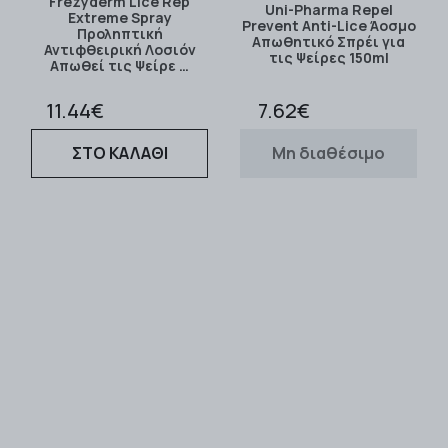
Frezyderm Lice Rep
Uni-Pharma Repel
Extreme Spray
Prevent Anti-Lice Άοσμο
Προληπτική
Απωθητικό Σπρέι για
Αντιφθειρική Λοσιόν
τις Ψείρες 150ml
Απωθεί τις Ψείρε …
11.44€
7.62€
ΣΤΟ ΚΑΛΑΘΙ
Μη διαθέσιμο