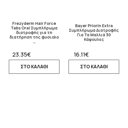
Frezyderm Hair Force
Bayer Priorin Extra
Tabs Oral Συμπλήρωμα
Συμπλήρωμα Διατροφής
διατροφής για τη
Για Τα Μαλλιά 30
διατήρηση της φυσιολο
Κάψουλες
…
23.35€
16.11€
ΣΤΟ ΚΑΛΑΘΙ
ΣΤΟ ΚΑΛΑΘΙ