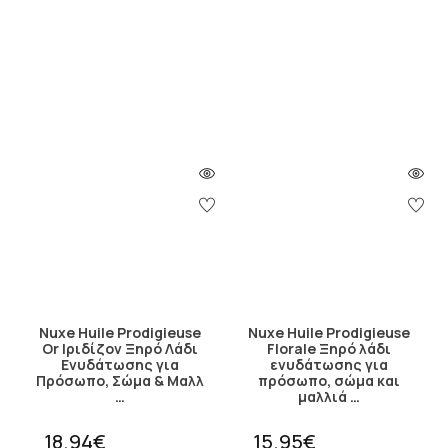
Nuxe Huile Prodigieuse
Nuxe Huile Prodigieuse
Or Ιριδίζον Ξηρό Λάδι
Florale Ξηρό λάδι
Ενυδάτωσης για
ενυδάτωσης για
Πρόσωπο, Σώμα & Μαλλ
πρόσωπο, σώμα και
…
μαλλιά …
18.94€
15.95€