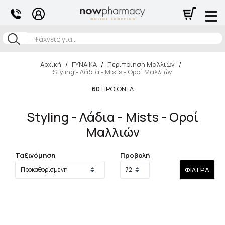
Αναζήτηση
Αρχική
/
ΓΥΝΑΙΚΑ
/
Περιποίηση Μαλλιών
/
Styling - Λάδια - Mists - Οροί Μαλλιών
60
ΠΡΟΪΌΝΤΑ
Styling - Λάδια - Mists - Οροί
Μαλλιών
Ταξινόμηση
Προβολή
ΦΊΛΤΡΑ