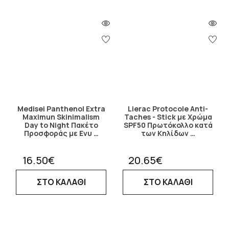
Medisei Panthenol Extra
Lierac Protocole Anti-
Maximun Skinimalism
Taches - Stick με Χρώμα
Day to Night Πακέτο
SPF50 Πρωτόκολλο κατά
Προσφοράς με Ενυ …
των Κηλίδων …
16.50€
20.65€
ΣΤΟ ΚΑΛΑΘΙ
ΣΤΟ ΚΑΛΑΘΙ