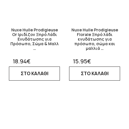
Nuxe Huile Prodigieuse
Nuxe Huile Prodigieuse
Or Ιριδίζον Ξηρό Λάδι
Florale Ξηρό λάδι
Ενυδάτωσης για
ενυδάτωσης για
Πρόσωπο, Σώμα & Μαλλ
πρόσωπο, σώμα και
…
μαλλιά …
18.94€
15.95€
ΣΤΟ ΚΑΛΑΘΙ
ΣΤΟ ΚΑΛΑΘΙ