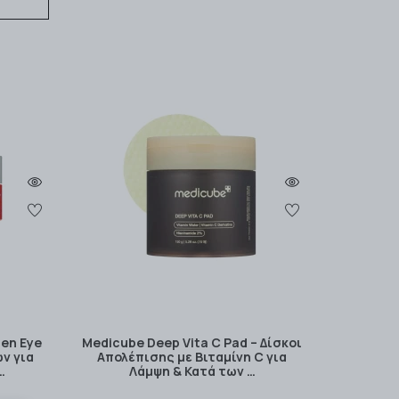
gen Eye
Medicube Deep Vita C Pad – Δίσκοι
ν για
Απολέπισης με Βιταμίνη C για
…
Λάμψη & Κατά των …