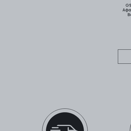
G9
Αφα
Β