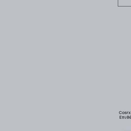
Cosrx
Επιθ