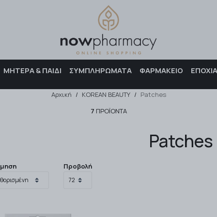
Αναζήτηση
ΜΗΤΕΡΑ & ΠΑΙΔΙ
ΣΥΜΠΛΗΡΩΜΑΤΑ
ΦΑΡΜΑΚΕΙΟ
ΕΠΟΧΙ
Αρχική
/
KOREAN BEAUTY
/
Patches
7
ΠΡΟΪΌΝΤΑ
Patches
όμηση
Προβολή