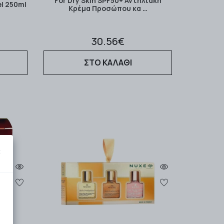
For Dry Skin SPF50+ Αντηλιακή
el 250ml
Κρέμα Προσώπου κα …
30.56€
ΣΤΟ ΚΑΛΑΘΙ
×