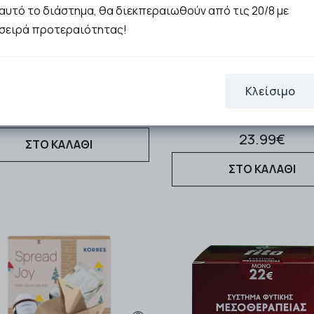
αυτό το διάστημα, θα διεκπεραιωθούν από τις 20/8 με
σειρά προτεραιότητας!
ei Panthenol Extra Gift Away
Fito+ Σύστημα Μεσοθεραπε
Πακέτο Promo Γαλάκτωμα
Φυτική Μεσοθεραπεία 2
αθαρισμού 250ml & Deto …
Κρέμα Προσώπου για Α
Κλείσιμο
20.48€
23.99€
ΣΤΟ ΚΑΛΑΘΙ
ΣΤΟ ΚΑΛΑΘΙ