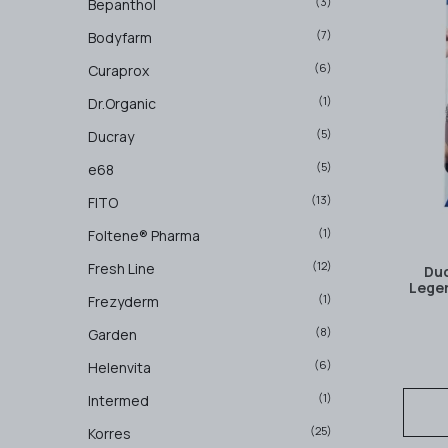
(3)
Bepanthol
(7)
Bodyfarm
(6)
Curaprox
(1)
Dr.Organic
(5)
Ducray
(5)
e68
(13)
FITO
(1)
Foltene® Pharma
(12)
Fresh Line
Duc
Leger
(1)
Frezyderm
(8)
Garden
(6)
Helenvita
(1)
Intermed
(25)
Korres