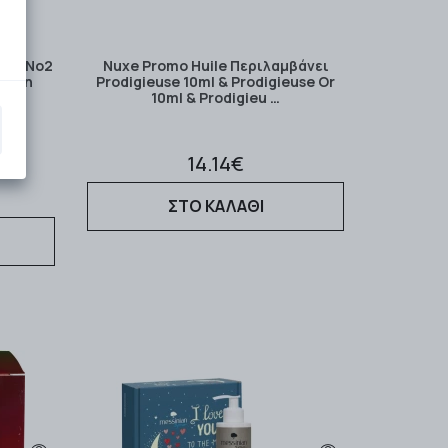
ίας Νο2
Nuxe Promo Huile Περιλαμβάνει
4ωρη
Prodigieuse 10ml & Prodigieuse Or
ν …
10ml & Prodigieu …
14.14€
ΣΤΟ ΚΑΛΑΘΙ