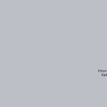
Fito
Κρ