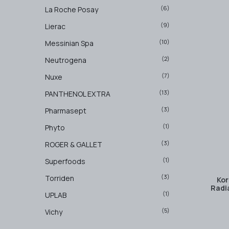
(6)
La Roche Posay
(9)
Lierac
(10)
Messinian Spa
(2)
Neutrogena
(7)
Nuxe
(13)
PANTHENOL EXTRA
(3)
Pharmasept
(1)
Phyto
(3)
ROGER & GALLET
(1)
Superfoods
(3)
Torriden
Kor
Radi
(1)
UPLAB
(5)
Vichy