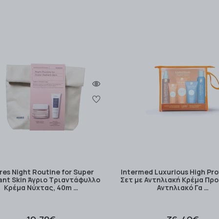
res Night Routine for Super
Intermed Luxurious High Pr
ant Skin Άγριο Τριαντάφυλλο
Σετ με Αντηλιακή Κρέμα Πρ
Κρέμα Νύχτας, 40m …
Αντηλιακό Γα …