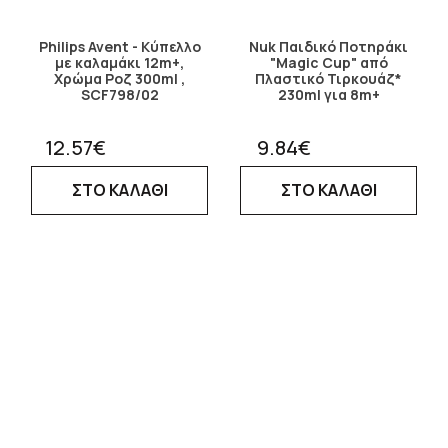
Philips Avent - Κύπελλο
Nuk Παιδικό Ποτηράκι
με καλαμάκι 12m+,
"Magic Cup" από
Χρώμα Ροζ 300ml ,
Πλαστικό Τιρκουάζ*
SCF798/02
230ml για 8m+
12.57€
9.84€
ΣΤΟ ΚΑΛΑΘΙ
ΣΤΟ ΚΑΛΑΘΙ