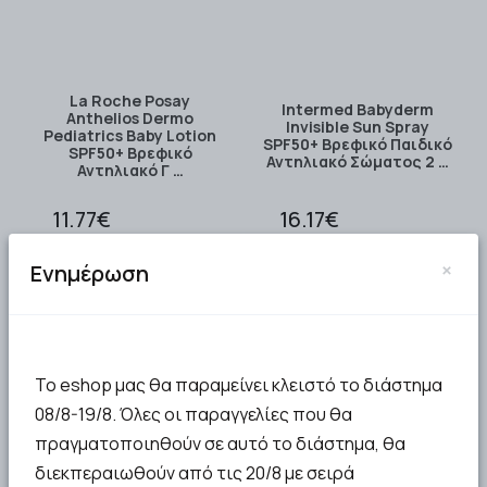
La Roche Posay
Intermed Babyderm
Anthelios Dermo
Invisible Sun Spray
Pediatrics Baby Lotion
SPF50+ Βρεφικό Παιδικό
SPF50+ Βρεφικό
Αντηλιακό Σώματος 2 …
Αντηλιακό Γ …
11.77€
16.17€
ΣΤΟ ΚΑΛΑΘΙ
ΣΤΟ ΚΑΛΑΘΙ
×
Ενημέρωση
Το eshop μας θα παραμείνει κλειστό το διάστημα
08/8-19/8. Όλες οι παραγγελίες που θα
πραγματοποιηθούν σε αυτό το διάστημα, θα
διεκπεραιωθούν από τις 20/8 με σειρά