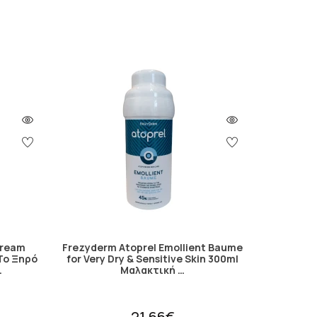
Cream
Frezyderm Atoprel Emollient Baume
Το Ξηρό
for Very Dry & Sensitive Skin 300ml
…
Μαλακτική …
21.66€