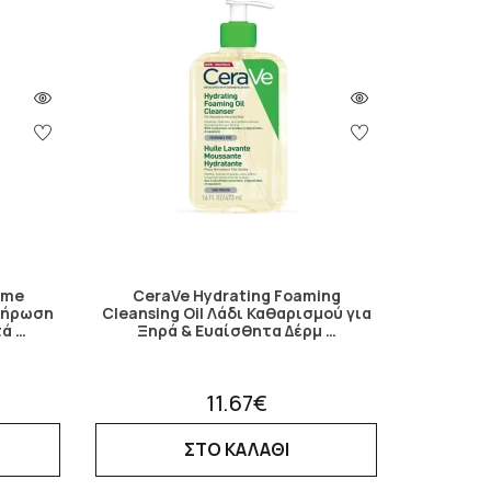
ume
CeraVe Hydrating Foaming
πλήρωση
Cleansing Oil Λάδι Καθαρισμού για
τά …
Ξηρά & Ευαίσθητα Δέρμ …
11.67€
ΣΤΟ ΚΑΛΑΘΙ