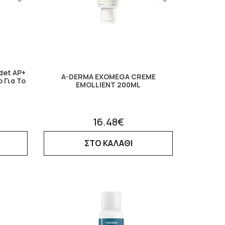
det AP+
A-DERMA EXOMEGA CREME
 Για Το
EMOLLIENT 200ML
16.48€
ΣΤΟ ΚΑΛΑΘΙ