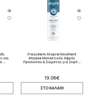
άδι
Frezyderm Atoprel Emollient
ι και
Mousse Μαλακτικός Αφρός
αι …
Προσώπου & Σώματος για Ξηρή …
19.06€
ΣΤΟ ΚΑΛΑΘΙ