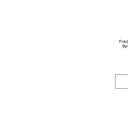
Frez
Βρ