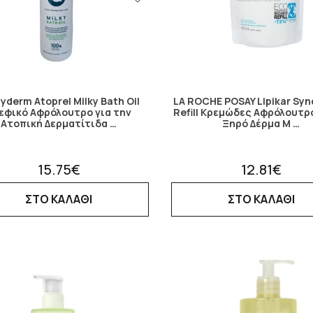
yderm Atoprel Milky Bath Oil
LA ROCHE POSAY Lipikar Syn
εφικό Αφρόλουτρο για την
Refill Κρεμώδες Αφρόλουτρο
Ατοπική Δερματίτιδα …
Ξηρό Δέρμα Μ …
15.75€
12.81€
ΣΤΟ ΚΑΛΑΘΙ
ΣΤΟ ΚΑΛΑΘΙ