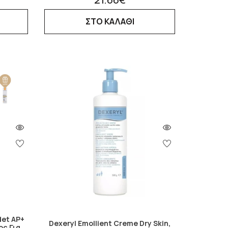
ΣΤΟ ΚΑΛΑΘΙ
det AP+
Dexeryl Emollient Creme Dry Skin,
ς Για