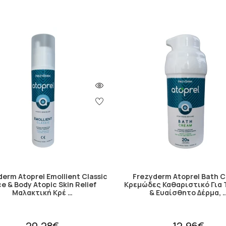
erm Atoprel Emollient Classic
Frezyderm Atoprel Bath 
e & Body Atopic Skin Relief
Κρεμώδες Καθαριστικό Για 
Μαλακτική Κρέ …
& Ευαίσθητο Δέρμα, 
20.28€
12.96€