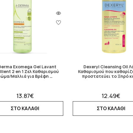
Derma Exomega Gel Lavant
Dexeryl Cleansing Oil Λ
lient 2 en 1 Ζελ Καθαρισμού
Καθαρισμού που καθαρίζε
ώμα/Μαλλιά για Βρέφη …
προστατεύει το Ξηρό κ
13.87€
12.49€
ΣΤΟ ΚΑΛΑΘΙ
ΣΤΟ ΚΑΛΑΘΙ