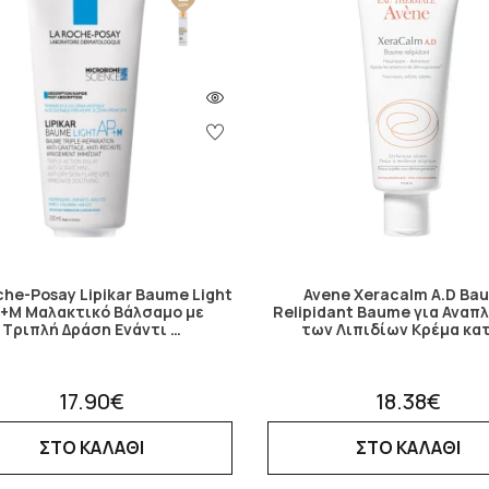
che-Posay Lipikar Baume Light
Avene Xeracalm A.D Ba
+M Μαλακτικό Βάλσαμο με
Relipidant Baume για Ανα
Τριπλή Δράση Ενάντι …
των Λιπιδίων Κρέμα κα
17.90€
18.38€
ΣΤΟ ΚΑΛΑΘΙ
ΣΤΟ ΚΑΛΑΘΙ