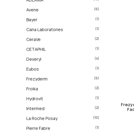
(6)
Avene
(1)
Bayer
(1)
Cana Laboratories
(2)
CeraVe
(1)
CETAPHIL
(4)
Dexeryl
(1)
Eubos
(6)
Frezyderm
(2)
Froika
(1)
Hydrovit
Frezyd
(2)
Intermed
Fac
(10)
La Roche Posay
(1)
Pierre Fabre