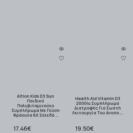
Altion Kids D3 Sun
Health Aid Vitamin D3
Παιδικό
2000iu Συμπλήρωμα
Πολυβιταμινούχο
Διατροφής Για Σωστή
Συμπλήρωμα Με Γεύση
Λειτουργία Του Ανοσο …
Φράουλα 60 Ζελεδά …
17.46€
19.50€