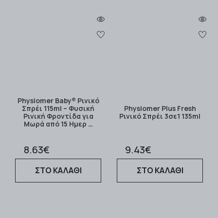
Physiomer Baby® Ρινικό
Σπρέι 115ml – Φυσική
Physiomer Plus Fresh
Ρινική Φροντίδα για
Ρινικό Σπρέι 3σε1 135ml
Μωρά από 15 Ημερ …
8.63€
9.43€
ΣΤΟ ΚΑΛΑΘΙ
ΣΤΟ ΚΑΛΑΘΙ