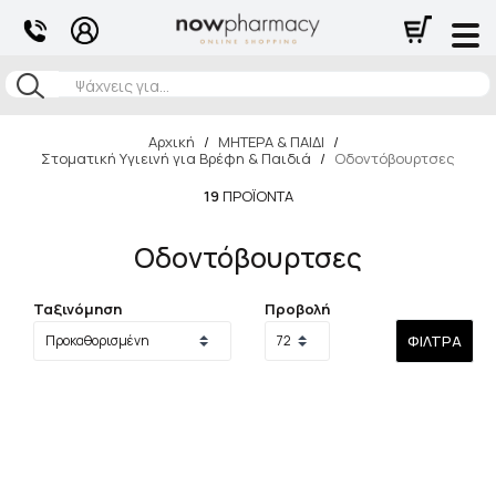
Αναζήτηση
Αρχική
/
ΜΗΤΕΡΑ & ΠΑΙΔΙ
/
Στοματική Υγιεινή για Βρέφη & Παιδιά
/
Οδοντόβουρτσες
19
ΠΡΟΪΌΝΤΑ
Οδοντόβουρτσες
Ταξινόμηση
Προβολή
ΦΊΛΤΡΑ