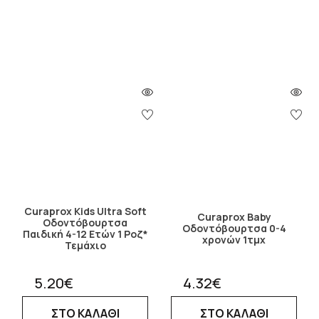
Curaprox Kids Ultra Soft
Curaprox Baby
Οδοντόβουρτσα
Οδοντόβουρτσα 0-4
Παιδική 4-12 Ετών 1 Ροζ*
χρονών 1τμχ
Τεμάχιο
5.20€
4.32€
ΣΤΟ ΚΑΛΑΘΙ
ΣΤΟ ΚΑΛΑΘΙ