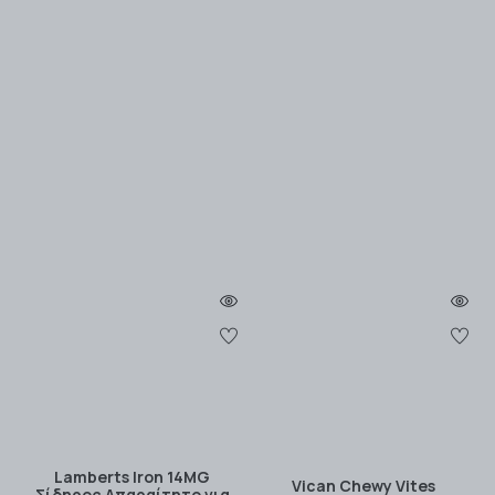
Lamberts Iron 14MG
Vican Chewy Vites
Σίδηρος Απαραίτητο για