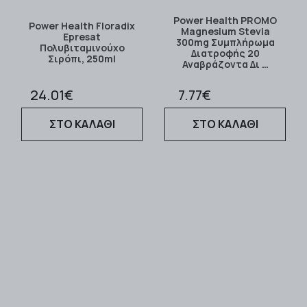
Power Health PROMO
Power Health Floradix
Magnesium Stevia
Epresat
300mg Συμπλήρωμα
Πολυβιταμινούχο
Διατροφής 20
Σιρόπι, 250ml
Αναβράζοντα Δι …
24.01€
7.77€
ΣΤΟ ΚΑΛΑΘΙ
ΣΤΟ ΚΑΛΑΘΙ