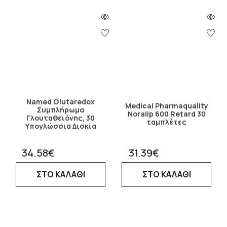
Νamed Glutaredox
Medical Pharmaquality
Συμπλήρωμα
Noralip 600 Retard 30
Γλουταθειόνης, 30
ταμπλέτες
Υπογλώσσια Δισκία
34.58€
31.39€
ΣΤΟ ΚΑΛΑΘΙ
ΣΤΟ ΚΑΛΑΘΙ