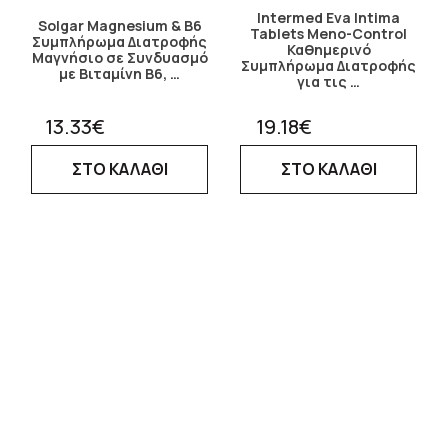
Intermed Eva Intima
Solgar Magnesium & B6
Tablets Meno-Control
Συμπλήρωμα Διατροφής
Καθημερινό
Μαγνήσιο σε Συνδυασμό
Συμπλήρωμα Διατροφής
με Βιταμίνη Β6, …
για τις …
13.33€
19.18€
ΣΤΟ ΚΑΛΑΘΙ
ΣΤΟ ΚΑΛΑΘΙ