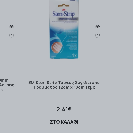
00mm
3M Steri Strip Ταινίες Σύγκλεισης
κλεισης
Τραύματος 12cm x 10cm 1τμχ
ε …
2.41€
ΣΤΟ ΚΑΛΑΘΙ