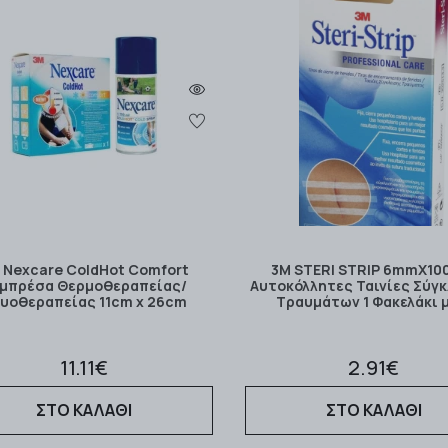
 Nexcare ColdHot Comfort
3M STERI STRIP 6mmX1
μπρέσα Θερμοθεραπείας/
Αυτοκόλλητες Ταινίες Σύγ
υοθεραπείας 11cm x 26cm
Τραυμάτων 1 Φακελάκι μ
11.11€
2.91€
ΣΤΟ ΚΑΛΑΘΙ
ΣΤΟ ΚΑΛΑΘΙ