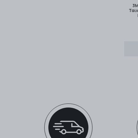
3M
Ται