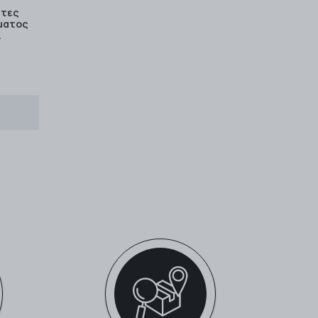
ητες
ματος
.