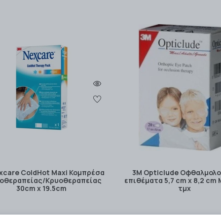
xcare ColdHot Maxi Κομπρέσα
3M Opticlude Οφθαλμολο
οθεραπείας/Κρυοθεραπείας
επιθέματα 5,7 cm x 8,2 cm 
30cm x 19.5cm
τμχ
15.71€