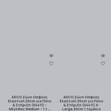
ADCO Ζώνη Οσφύος
ADCO Ζώνη Οσφύος
Ελαστική 20cm για Πόνο
Ελαστική 20cm για Πόνο
& Στήριξη (04411) –
& Στήριξη (04411) X-
Μέγεθος Medium – 1 τ …
Large,20cm 1 τεμάχιο