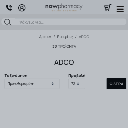
Αναζήτηση
Αρχική
/
Εταιρίες
/
ADCO
33
ΠΡΟΪΌΝΤΑ
ADCO
Ταξινόμηση
Προβολή
ΦΊΛΤΡΑ