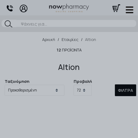
Αναζήτηση
Αρχική
/
Εταιρίες
/
Altion
12
ΠΡΟΪΌΝΤΑ
Altion
Ταξινόμηση
Προβολή
ΦΊΛΤΡΑ