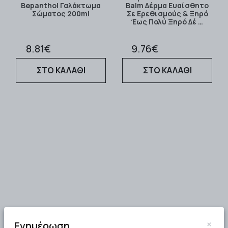
Bepanthol Γαλάκτωμα
Balm Δέρμα Ευαίσθητο
Σώματος 200ml
Σε Ερεθισμούς & Ξηρό
Έως Πολύ Ξηρό Δέ …
8.81€
9.76€
ΣΤΟ ΚΑΛΑΘΙ
ΣΤΟ ΚΑΛΑΘΙ
×
Ενημέρωση