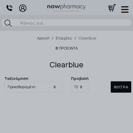
Αναζήτηση
Αρχική
/
Εταιρίες
/
Clearblue
8
ΠΡΟΪΌΝΤΑ
Clearblue
Ταξινόμηση
Προβολή
ΦΊΛΤΡΑ