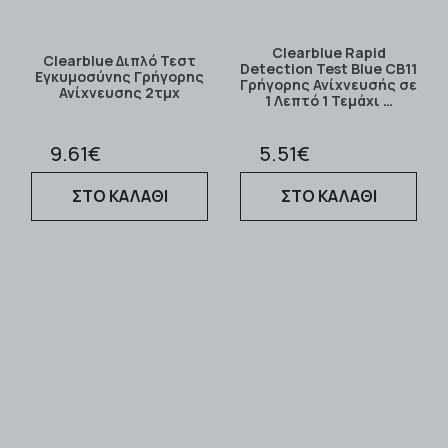
Clearblue Rapid
Clearblue Διπλό Τεστ
Detection Test Blue CB11
Εγκυμοσύνης Γρήγορης
Γρήγορης Ανίχνευσής σε
Ανίχνευσης 2τμχ
1 Λεπτό 1 Τεμάχι …
9.61€
5.51€
ΣΤΟ ΚΑΛΑΘΙ
ΣΤΟ ΚΑΛΑΘΙ