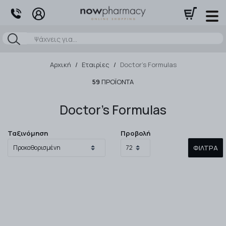
Αναζήτηση
Αρχική
/
Εταιρίες
/
Doctor's Formulas
59
ΠΡΟΪΌΝΤΑ
Doctor's Formulas
Ταξινόμηση
Προβολή
ΦΊΛΤΡΑ