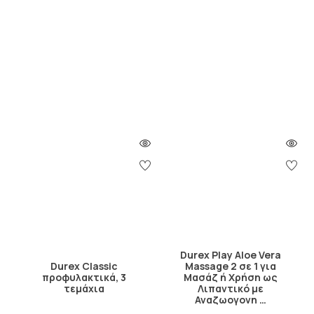
Durex Play Aloe Vera
Durex Classic
Massage 2 σε 1 για
προφυλακτικά, 3
Μασάζ ή Χρήση ως
τεμάχια
Λιπαντικό με
Αναζωογονη …