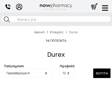
Αναζήτηση
Αρχική
/
Εταιρίες
/
Durex
14
ΠΡΟΪΌΝΤΑ
Durex
Ταξινόμηση
Προβολή
ΦΊΛΤΡΑ