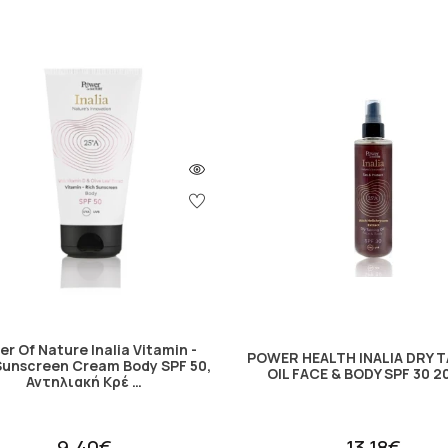
r Of Nature Inalia Vitamin -
POWER HEALTH INALIA DRY 
Sunscreen Cream Body SPF 50,
OIL FACE & BODY SPF 30 
Αντηλιακή Κρέ …
9.40€
13.18€