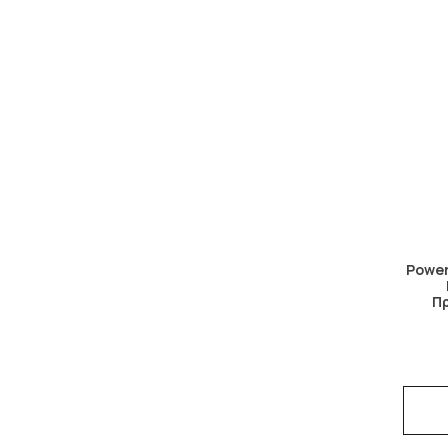
Power
Π