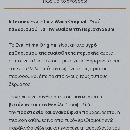
Πως θα το αγοράσω
Intermed Eva Intima Wash Original, Υγρό
Καθαρισμού Για Την Ευαίσθητη Περιοχή 250ml
Το
Eva Intima Original
είναι απαλό
υγρό
καθαρισμού της ευαίσθητης περιοχής
χωρίς
σαπούνι, ειδικά σχεδιασμένο για καθημερινή χρήση
και κατάλληλο από την εμφάνιση της πρώτης
περιόδου και έπειτα από όλους τους τύπους
δέρματος.
Η ενισχυμένη σύνθεσή του σε
εκχυλίσματα
βοτάνων και πανθενόλη
διασφαλίζει
την
προστασία και ανακούφιση
που χρειάζεται η
περιοχή καθημερινά από τυχόν ερεθισμούς ενώ
παράλληλα σέβεται και ενισχύει τη φυσιολογία του