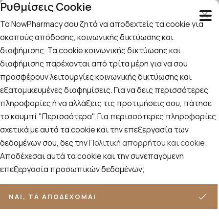
Ρυθμίσεις Cookie
Το NowPharmacy σου ζητά να αποδεχτείς τα cookie για
σκοπούς απόδοσης, κοινωνικής δικτύωσης και
διαφήμισης. Τα cookie κοινωνικής δικτύωσης και
Αναζήτηση
Αρχική
/
Εταιρίες
/
Intermed
/
διαφήμισης παρέχονται από τρίτα μέρη για να σου
Intermed Eva Intima Wash Original, Υγρό Καθαρισμού Για Την
προσφέρουν λειτουργίες κοινωνικής δικτύωσης και
Ευαίσθητη Περιοχή 250ml
εξατομικευμένες διαφημίσεις. Για να δεις περισσότερες
Intermed Eva Intima Wash Original,
πληροφορίες ή να αλλάξεις τις προτιμήσεις σου, πάτησε
Υγρό Καθαρισμού Για Την
το κουμπί "Περισσότερα". Για περισσότερες πληροφορίες
Ευαίσθητη Περιοχή 250ml
σχετικά με αυτά τα cookie και την επεξεργασία των
δεδομένων σου, δες την
Πολιτική απορρήτου και cookie
.
Αποδέχεσαι αυτά τα cookie και την συνεπαγόμενη
επεξεργασία προσωπικών δεδομένων;
ΝΑΙ, ΤΑ ΑΠΟΔΈΧΟΜΑΙ