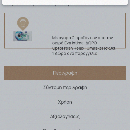
μας κατάστημα στο Περιστέρι!
Με αγορά 2 προϊόντων απο την
σειρά Eva Intima, ΔΩΡΟ
OptoFresh Relax 10masks! Ισχύει
1 Δώρο ανά παραγγελία.
Περιγραφή
Σύντομη περιγραφή
Χρήση
Αξιολογήσεις