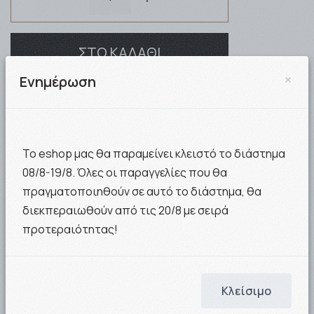
ΣΤΟ ΚΑΛΑΘΙ
×
Ενημέρωση
Άμεσα διαθέσιμο/παράδοση σε 1-3 μέρες
Με την αγορά αυτού του προϊόντος κερδίζετε
47
Το eshop μας θα παραμείνει κλειστό το διάστημα
Nows
08/8-19/8. Όλες οι παραγγελίες που θα
πραγματοποιηθούν σε αυτό το διάστημα, θα
διεκπεραιωθούν από τις 20/8 με σειρά
Προϊόν της σειράς
Intermed-Eva Intima
προτεραιότητας!
Σε επιβραβεύουμε! Κάνε
εγγραφή
και
κέρδισε πόντους Nows για εξαργύρωση.
Κλείσιμο
Άμεση παραλαβή της παραγγελίας σου από το φυσικό