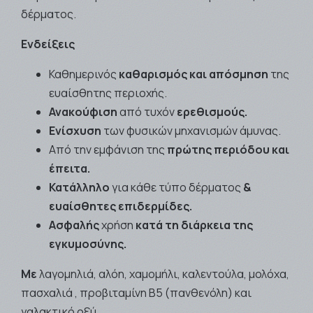
δέρματος.
Ενδείξεις
Καθημερινός
καθαρισμός και απόσμηση
της
ευαίσθητης περιοχής.
Ανακούφιση
από τυχόν
ερεθισμούς.
Ενίσχυση
των φυσικών μηχανισμών άμυνας.
Από την εμφάνιση της
πρώτης περιόδου και
έπειτα.
Κατάλληλο
για κάθε τύπο δέρματος
&
ευαίσθητες επιδερμίδες.
Ασφαλής
χρήση
κατά τη διάρκεια της
εγκυμοσύνης.
Με
λαγομηλιά, αλόη, χαμομήλι, καλεντούλα, μολόχα,
πασχαλιά , προβιταμίνη B5 (πανθενόλη) και
γαλακτικό οξύ