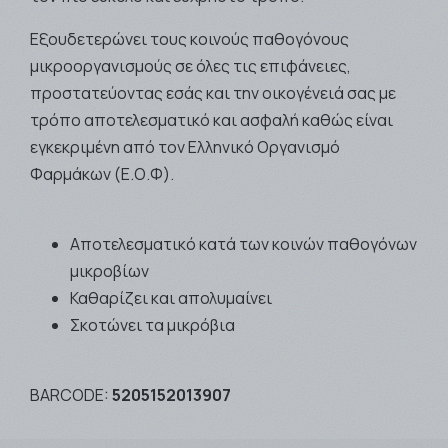
Εξουδετερώνει τους κοινούς παθογόνους
μικροοργανισμούς σε όλες τις επιφάνειες,
προστατεύοντας εσάς και την οικογένειά σας με
τρόπο αποτελεσματικό και ασφαλή καθώς είναι
εγκεκριμένη από τον Ελληνικό Οργανισμό
Φαρμάκων (Ε.Ο.Φ).
Aποτελεσματικό κατά των κοινών παθογόνων
μικροβίων
Καθαρίζει και απολυμαίνει
Σκοτώνει τα μικρόβια
BARCODE:
5205152013907