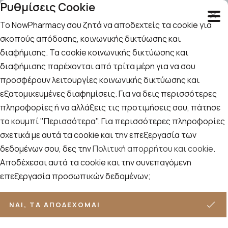
Ρυθμίσεις Cookie
Το NowPharmacy σου ζητά να αποδεχτείς τα cookie για
σκοπούς απόδοσης, κοινωνικής δικτύωσης και
διαφήμισης. Τα cookie κοινωνικής δικτύωσης και
Αναζήτηση
Αρχική
/
Εταιρίες
/
Intermed
/
διαφήμισης παρέχονται από τρίτα μέρη για να σου
Intermed Reval Plus Home Spray 150ml
προσφέρουν λειτουργίες κοινωνικής δικτύωσης και
εξατομικευμένες διαφημίσεις. Για να δεις περισσότερες
Intermed Reval Plus Home Spray
πληροφορίες ή να αλλάξεις τις προτιμήσεις σου, πάτησε
150ml
το κουμπί "Περισσότερα". Για περισσότερες πληροφορίες
σχετικά με αυτά τα cookie και την επεξεργασία των
δεδομένων σου, δες την
Πολιτική απορρήτου και cookie
.
Αποδέχεσαι αυτά τα cookie και την συνεπαγόμενη
επεξεργασία προσωπικών δεδομένων;
ΝΑΙ, ΤΑ ΑΠΟΔΈΧΟΜΑΙ