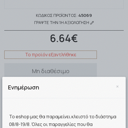
45069
ΚΩΔΙΚΌΣ ΠΡΟΪΌΝΤΟΣ:
ΓΡΆΨΤΕ ΤΗΝ 1Η ΑΞΙΟΛΌΓΗΣΗ
6.64€
Το προϊόν εξαντλήθηκε
Μη διαθέσιμο
×
Ενημέρωση
Μη διαθέσιμο
Με την αγορά αυτού του προϊόντος κερδίζετε
66
Το eshop μας θα παραμείνει κλειστό το διάστημα
Nows
08/8-19/8. Όλες οι παραγγελίες που θα