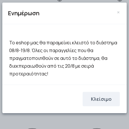
×
Ενημέρωση
Το eshop μας θα παραμείνει κλειστό το διάστημα
08/8-19/8. Όλες οι παραγγελίες που θα
Johnson's Μπατονέτες
JOHNSON BABY OIL
Βαμβακιού 200τμχ
200ML
πραγματοποιηθούν σε αυτό το διάστημα, θα
διεκπεραιωθούν από τις 20/8 με σειρά
προτεραιότητας!
1.87€
2.69€
ΣΤΟ ΚΑΛΑΘΙ
Μη διαθέσιμο
Κλείσιμο