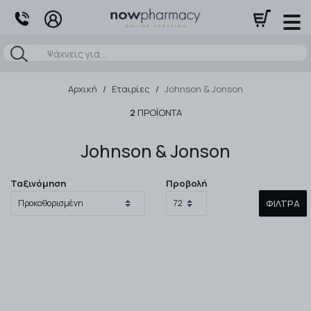
Αναζήτηση
Αρχική
/
Εταιρίες
/
Johnson & Jonson
2
ΠΡΟΪΌΝΤΑ
Johnson & Jonson
Ταξινόμηση
Προβολή
ΦΊΛΤΡΑ