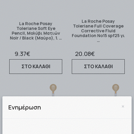
La Roche Posay
La Roche Posay
Toleriane Full Coverage
Toleriane Soft Eye
Corrective Fluid
Pencil, Μολύβι Ματιών
Foundation No15 spf25 γι
Noir / Black (Μαύρο), 1. …
…
9.37€
20.08€
ΣΤΟ ΚΑΛΑΘΙ
ΣΤΟ ΚΑΛΑΘΙ
×
Ενημέρωση