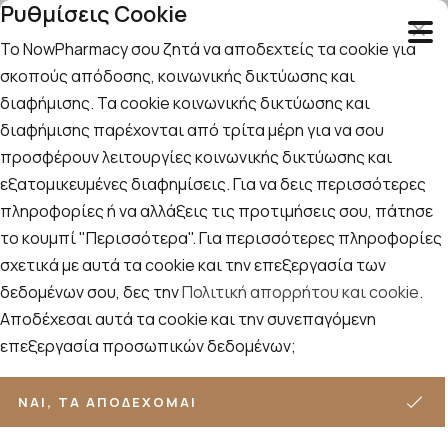
Ρυθμίσεις Cookie
Το NowPharmacy σου ζητά να αποδεχτείς τα cookie για
σκοπούς απόδοσης, κοινωνικής δικτύωσης και
διαφήμισης. Τα cookie κοινωνικής δικτύωσης και
Αναζήτηση
Αρχική
/
Εταιρίες
/
La Roche Posay
/
διαφήμισης παρέχονται από τρίτα μέρη για να σου
La Roche Posay Μακιγιάζ
προσφέρουν λειτουργίες κοινωνικής δικτύωσης και
La Roche Posay Μακιγιάζ
εξατομικευμένες διαφημίσεις. Για να δεις περισσότερες
πληροφορίες ή να αλλάξεις τις προτιμήσεις σου, πάτησε
Ταξινόμηση
Προβολή
το κουμπί "Περισσότερα". Για περισσότερες πληροφορίες
ΦΊΛΤΡΑ
σχετικά με αυτά τα cookie και την επεξεργασία των
δεδομένων σου, δες την
Πολιτική απορρήτου και cookie
.
Αποδέχεσαι αυτά τα cookie και την συνεπαγόμενη
13
ΠΡΟΪΌΝΤΑ
επεξεργασία προσωπικών δεδομένων;
ΝΑΙ, ΤΑ ΑΠΟΔΈΧΟΜΑΙ