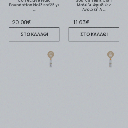
Corrective Fluid
Sourcil Teint Clair
Foundation No13 spf25 γι
Μολύβι Φρυδιών
…
Ανοιχτή Α …
20.08€
11.63€
ΣΤΟ ΚΑΛΑΘΙ
ΣΤΟ ΚΑΛΑΘΙ