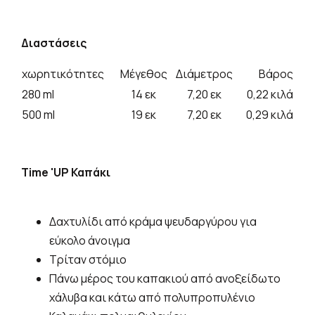
Διαστάσεις
χωρητικότητες
Μέγεθος
Διάμετρος
Βάρος
280 ml
14 εκ
7,20 εκ
0,22 κιλά
500 ml
19 εκ
7,20 εκ
0,29 κιλά
Time 'UP Καπάκι
Δαχτυλίδι από κράμα ψευδαργύρου για
εύκολο άνοιγμα
Τρίταν στόμιο
Πάνω μέρος του καπακιού από ανοξείδωτο
χάλυβα και κάτω από πολυπροπυλένιο