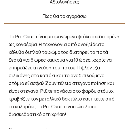
Αξιολογήσεις
Πως θα το αγοράσω
Το Pull Can'it είναι μια μονωμένη φιάλη σχεδιασμένη
ως κονσέρβα.
Η τεχνολογία από ανοξείδωτο
χάλυβα διπλού τοιχώματος διατηρεί τα ποτά
ζεστά για 5 ώρες και κρύα για 10 ώρες, χωρίς να
επηρεάζει τη γεύση του ποτού.
Η φλάντζα
σιλικόνης στο καπάκι και το αναδιπλούμενο
στόμιο εξασφαλίζουν τέλεια στεγανοποίηση και
είναι στεγανά.
Ρίξτε παγάκια στο φαρδύ στόμιο,
τραβήξτε τον μεταλλικό δακτύλιο και πιείτε από
το καλαμάκι, το Pull Can'it είναι εύκολο και
διασκεδαστικό στη χρήση!