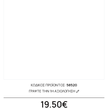
58520
ΚΩΔΙΚΌΣ ΠΡΟΪΌΝΤΟΣ:
ΓΡΆΨΤΕ ΤΗΝ 1Η ΑΞΙΟΛΌΓΗΣΗ
19.50€