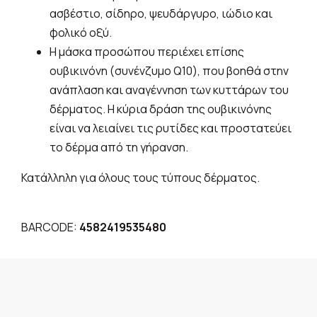
ασβέστιο, σίδηρο, ψευδάργυρο, ιώδιο και
φολικό οξύ.
Η μάσκα προσώπου περιέχει επίσης
ουβικινόνη (συνένζυμο Q10), που βοηθά στην
ανάπλαση και αναγέννηση των κυττάρων του
δέρματος. Η κύρια δράση της ουβικινόνης
είναι να λειαίνει τις ρυτίδες και προστατεύει
το δέρμα από τη γήρανση.
Κατάλληλη για όλους τους τύπους δέρματος.
BARCODE:
4582419535480