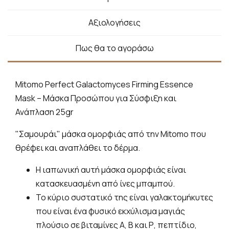
Αξιολογήσεις
Πως θα το αγοράσω
Mitomo Perfect Galactomyces Firming Essence
Mask – Μάσκα Προσώπου για Σύσφιξη και
Ανάπλαση 25gr
"Σαμουράι" μάσκα ομορφιάς από την Mitomo που
θρέφει και αναπλάθει το δέρμα.
Η ιαπωνική αυτή μάσκα ομορφιάς είναι
κατασκευασμένη από ίνες μπαμπού.
Το κύριο συστατικό της είναι γαλακτομήκυτες
που είναι ένα φυσικό εκχύλισμα μαγιάς
πλούσιο σε βιταμίνες Α, Β και Ρ, πεπτίδιο,