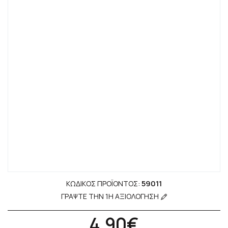
59011
ΚΩΔΙΚΌΣ ΠΡΟΪΌΝΤΟΣ:
ΓΡΆΨΤΕ ΤΗΝ 1Η ΑΞΙΟΛΌΓΗΣΗ
4.90€