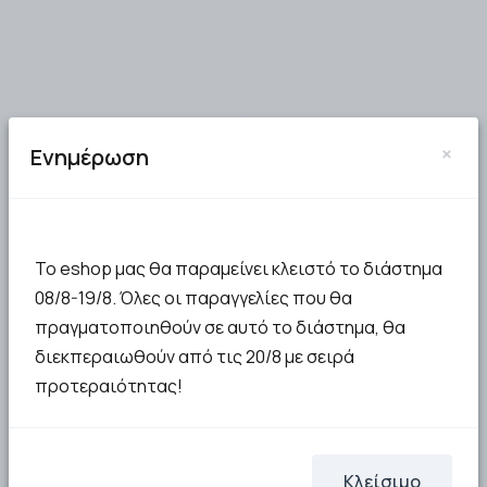
Mustela No Rinse
Mustela Gentle
×
Cleansing Water Νερό
Shampoo Απαλό
Ενημέρωση
Καθαρισμού Χωρίς
Σαμπουάν για Βρέφη &
Ξέβγαλμα 300ml
Παιδιά 500ml
11.80€
14.96€
Το eshop μας θα παραμείνει κλειστό το διάστημα
ΣΤΟ ΚΑΛΑΘΙ
ΣΤΟ ΚΑΛΑΘΙ
08/8-19/8. Όλες οι παραγγελίες που θα
πραγματοποιηθούν σε αυτό το διάστημα, θα
διεκπεραιωθούν από τις 20/8 με σειρά
προτεραιότητας!
Κλείσιμο