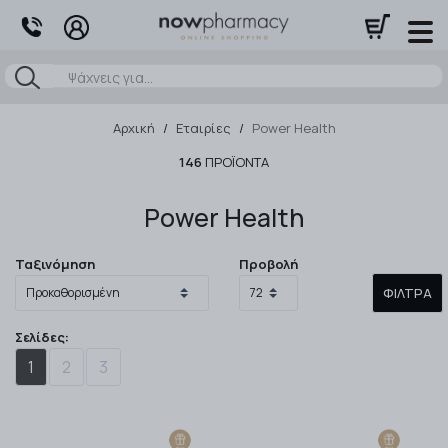
Αναζήτηση
Αρχική
/
Εταιρίες
/
Power Health
146
ΠΡΟΪΌΝΤΑ
Power Health
Ταξινόμηση
Προβολή
ΦΊΛΤΡΑ
Σελίδες:
1
2
3