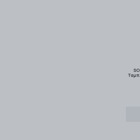
SO
Ταμπλ