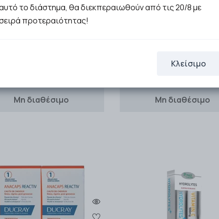
αυτό το διάστημα, θα διεκπεραιωθούν από τις 20/8 με
σειρά προτεραιότητας!
Terranova Promo Probio
 Health 1+1 ΔΩΡΟ με Vitamin C
Complex With Prebioti
00mg με Στέβια Αναβράζουσα
Συμπλήρωμα Προβιοτικών 
Βιταμίνη C με Γ …
…
Κλείσιμο
9.69€
24.15€
Μη διαθέσιμο
Μη διαθέσιμο