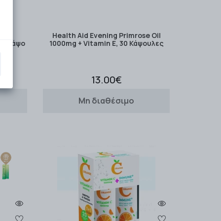
tic
cs
Health Aid Evening Primrose Oil
50 Kάψο
1000mg + Vitamin E, 30 Κάψουλες
13.00€
Μη διαθέσιμο