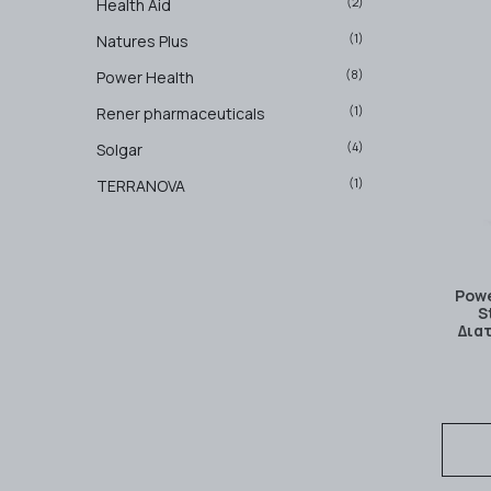
(2)
Health Aid
(1)
Natures Plus
(8)
Power Health
(1)
Rener pharmaceuticals
(4)
Solgar
(1)
TERRANOVA
Pow
S
Δια