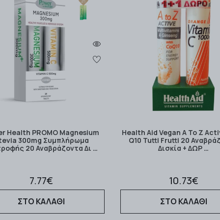
er Health PROMO Magnesium
Health Aid Vegan A To Z Αct
tevia 300mg Συμπλήρωμα
Q10 Tutti Frutti 20 Αναβρ
τροφής 20 Αναβράζοντα Δι …
Δισκία + ΔΩΡ …
7.77€
10.73€
ΣΤΟ ΚΑΛΑΘΙ
ΣΤΟ ΚΑΛΑΘΙ