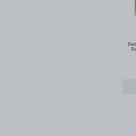
Duc
Σ