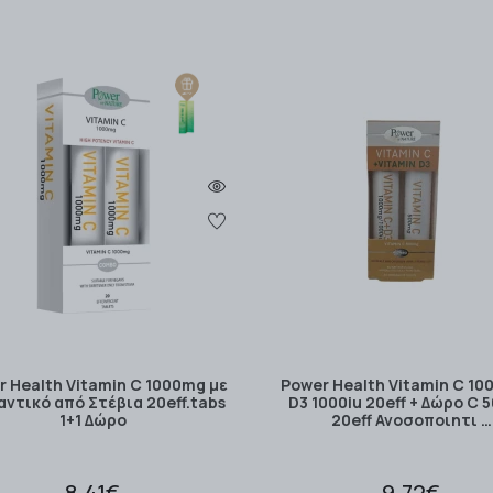
 Health Vitamin C 1000mg με
Power Health Vitamin C 10
αντικό από Στέβια 20eff.tabs
D3 1000iu 20eff + Δώρο C
1+1 Δώρο
20eff Ανοσοποιητι …
8.41€
9.72€